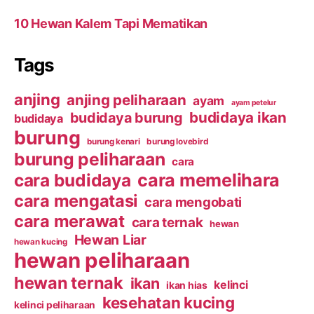
10 Hewan Kalem Tapi Mematikan
Tags
anjing
anjing peliharaan
ayam
ayam petelur
budidaya ikan
budidaya burung
budidaya
burung
burung kenari
burung lovebird
burung peliharaan
cara
cara budidaya
cara memelihara
cara mengatasi
cara mengobati
cara merawat
cara ternak
hewan
Hewan Liar
hewan kucing
hewan peliharaan
hewan ternak
ikan
kelinci
ikan hias
kesehatan kucing
kelinci peliharaan