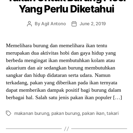
Yang Perlu Diketahui
By
Agil Antono
June 2, 2019
Post
Post
author
date
Memelihara burung dan memelihara ikan tentu
merupakan dua aktivitas hobi dan gaya hidup yang
berbeda mengingat ikan membutuhkan kolam atau
akuarium dan air sedangkan burung membutuhkan
sangkar dan hidup didataran serta udara. Namun
terkadang, pakan yang diberikan pada ikan ternyata
dapat memberikan dampak positif bagi burung dalam
berbagai hal. Salah satu jenis pakan ikan populer […]
makanan burung
,
pakan burung
,
pakan ikan
,
takari
Tags