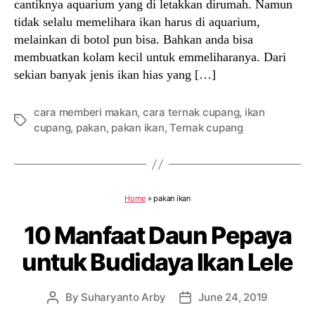
cantiknya aquarium yang di letakkan dirumah. Namun
tidak selalu memelihara ikan harus di aquarium,
melainkan di botol pun bisa. Bahkan anda bisa
membuatkan kolam kecil untuk emmeliharanya. Dari
sekian banyak jenis ikan hias yang […]
cara memberi makan
,
cara ternak cupang
,
ikan
Tags
cupang
,
pakan
,
pakan ikan
,
Ternak cupang
Home
»
pakan ikan
10 Manfaat Daun Pepaya
untuk Budidaya Ikan Lele
By
Suharyanto Arby
June 24, 2019
Post
Post
author
date