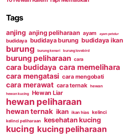
Tags
anjing
anjing peliharaan
ayam
ayam petelur
budidaya ikan
budidaya burung
budidaya
burung
burung kenari
burung lovebird
burung peliharaan
cara
cara budidaya
cara memelihara
cara mengatasi
cara mengobati
cara merawat
cara ternak
hewan
Hewan Liar
hewan kucing
hewan peliharaan
hewan ternak
ikan
kelinci
ikan hias
kesehatan kucing
kelinci peliharaan
kucing
kucing peliharaan