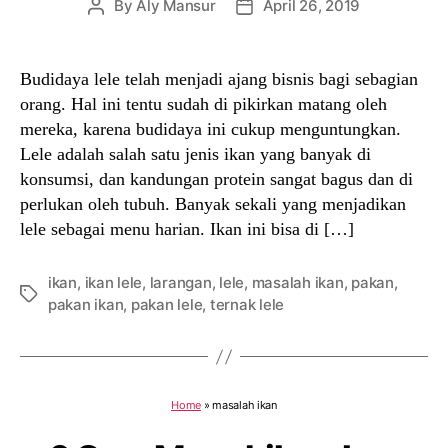
By
Aly Mansur
April 26, 2019
Post
Post
author
date
Budidaya lele telah menjadi ajang bisnis bagi sebagian
orang. Hal ini tentu sudah di pikirkan matang oleh
mereka, karena budidaya ini cukup menguntungkan.
Lele adalah salah satu jenis ikan yang banyak di
konsumsi, dan kandungan protein sangat bagus dan di
perlukan oleh tubuh. Banyak sekali yang menjadikan
lele sebagai menu harian. Ikan ini bisa di […]
ikan
,
ikan lele
,
larangan
,
lele
,
masalah ikan
,
pakan
,
Tags
pakan ikan
,
pakan lele
,
ternak lele
Home
»
masalah ikan