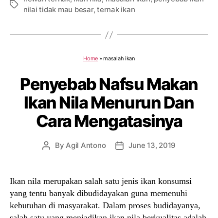
Tags
nilai tidak mau besar
,
ternak ikan
Home
»
masalah ikan
Penyebab Nafsu Makan
Ikan Nila Menurun Dan
Cara Mengatasinya
By
Agil Antono
June 13, 2019
Post
Post
author
date
Ikan nila merupakan salah satu jenis ikan konsumsi
yang tentu banyak dibudidayakan guna memenuhi
kebutuhan di masyarakat. Dalam proses budidayanya,
salah satu yang menjadikan ikan nila berkualitas adalah