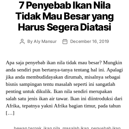
7 Penyebab Ikan Nila
Tidak Mau Besar yang
Harus Segera Diatasi
By
Aly Mansur
December 16, 2019
Post
Post
author
date
Apa saja penyebab ikan nila tidak mau besar? Mungkin
anda sendiri pun bertanya-tanya tentang hal ini. Apalagi
jika anda membudidayakan dirumah, misalnya sebagai
bisnis sampingan tentu masalah seperti ini sangatlah
penting untuk dikulik. Ikan nila sendiri merupakan
salah satu jenis ikan air tawar. Ikan ini diintroduksi dari
Afrika, tepatnya yakni Afrika bagian timur, pada tahun
[…]
hewan ternak
,
ikan nila
,
masalah ikan
,
penyebab ikan