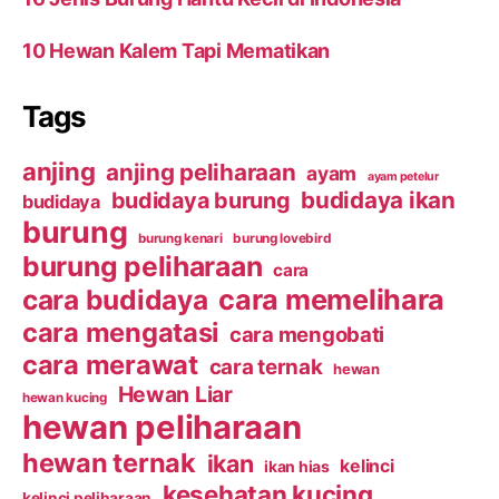
10 Hewan Kalem Tapi Mematikan
Tags
anjing
anjing peliharaan
ayam
ayam petelur
budidaya ikan
budidaya burung
budidaya
burung
burung kenari
burung lovebird
burung peliharaan
cara
cara budidaya
cara memelihara
cara mengatasi
cara mengobati
cara merawat
cara ternak
hewan
Hewan Liar
hewan kucing
hewan peliharaan
hewan ternak
ikan
kelinci
ikan hias
kesehatan kucing
kelinci peliharaan