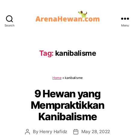
Search
Menu
ArenaHewan.com
Tag:
kanibalisme
Home
»
kanibalisme
9 Hewan yang
Mempraktikkan
Kanibalisme
By
Henry Hafidz
May 28, 2022
Post
Post