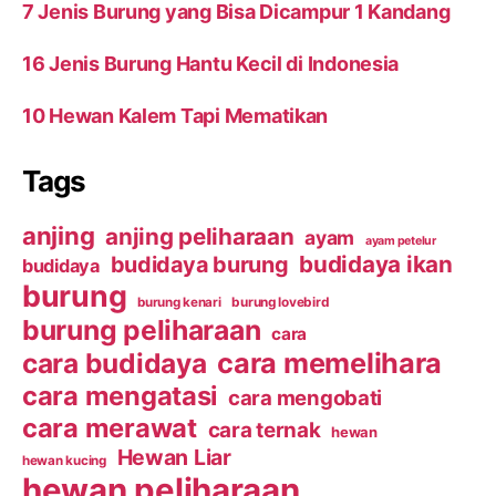
7 Jenis Burung yang Bisa Dicampur 1 Kandang
16 Jenis Burung Hantu Kecil di Indonesia
10 Hewan Kalem Tapi Mematikan
Tags
anjing
anjing peliharaan
ayam
ayam petelur
budidaya ikan
budidaya burung
budidaya
burung
burung kenari
burung lovebird
burung peliharaan
cara
cara budidaya
cara memelihara
cara mengatasi
cara mengobati
cara merawat
cara ternak
hewan
Hewan Liar
hewan kucing
hewan peliharaan