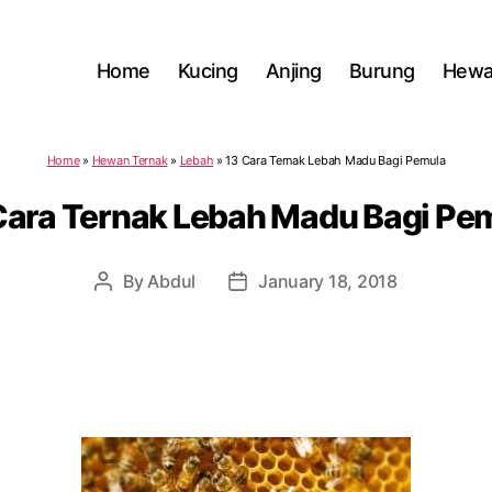
Home
Kucing
Anjing
Burung
Hewa
Home
»
Hewan Ternak
»
Lebah
»
13 Cara Ternak Lebah Madu Bagi Pemula
Cara Ternak Lebah Madu Bagi Pe
By
Abdul
January 18, 2018
Post
Post
author
date