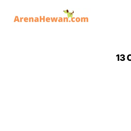
ArenaHewan.com
13 