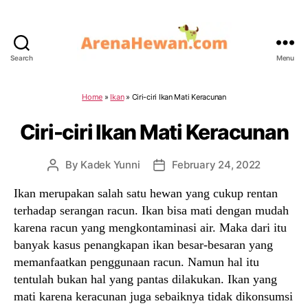
Search
Menu
ArenaHewan.com
Home
»
Ikan
»
Ciri-ciri Ikan Mati Keracunan
Ciri-ciri Ikan Mati Keracunan
By
Kadek Yunni
February 24, 2022
Post
Post
author
date
Ikan merupakan salah satu hewan yang cukup rentan
terhadap serangan racun. Ikan bisa mati dengan mudah
karena racun yang mengkontaminasi air. Maka dari itu
banyak kasus penangkapan ikan besar-besaran yang
memanfaatkan penggunaan racun. Namun hal itu
tentulah bukan hal yang pantas dilakukan. Ikan yang
mati karena keracunan juga sebaiknya tidak dikonsumsi