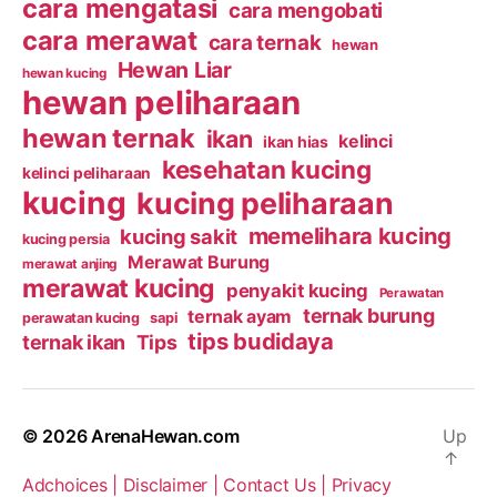
cara mengatasi
cara mengobati
cara merawat
cara ternak
hewan
Hewan Liar
hewan kucing
hewan peliharaan
hewan ternak
ikan
kelinci
ikan hias
kesehatan kucing
kelinci peliharaan
kucing
kucing peliharaan
memelihara kucing
kucing sakit
kucing persia
Merawat Burung
merawat anjing
merawat kucing
penyakit kucing
Perawatan
ternak burung
ternak ayam
perawatan kucing
sapi
tips budidaya
ternak ikan
Tips
© 2026
ArenaHewan.com
Up
↑
Adchoices |
Disclaimer |
Contact Us |
Privacy