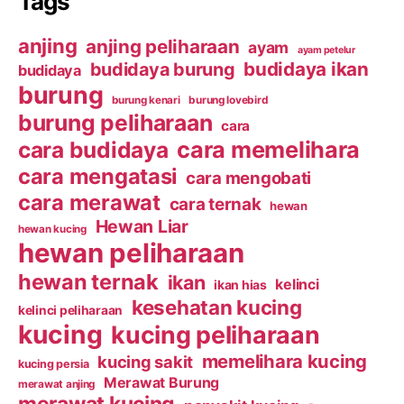
Tags
anjing
anjing peliharaan
ayam
ayam petelur
budidaya ikan
budidaya burung
budidaya
burung
burung kenari
burung lovebird
burung peliharaan
cara
cara budidaya
cara memelihara
cara mengatasi
cara mengobati
cara merawat
cara ternak
hewan
Hewan Liar
hewan kucing
hewan peliharaan
hewan ternak
ikan
kelinci
ikan hias
kesehatan kucing
kelinci peliharaan
kucing
kucing peliharaan
memelihara kucing
kucing sakit
kucing persia
Merawat Burung
merawat anjing
merawat kucing