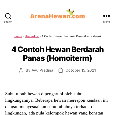
Search
Menu
ArenaHewan.com
Home
»
Hewan Liar
»
4 Contoh Hewan Berdarah Panas (Homoiterm)
4 Contoh Hewan Berdarah
Panas (Homoiterm)
By
Ayu Pradina
October 15, 2021
Post
Post
author
date
Suhu tubuh hewan dipengaruhi oleh suhu
lingkungannya. Beberapa hewan merespon keadaan ini
dengan menyesuaikan suhu tubuhnya terhadap
lingkungan, ada pula kelompok hewan yang konstan