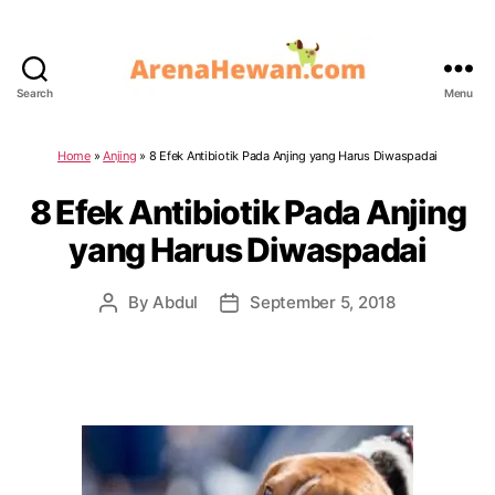
Search
Menu
ArenaHewan.com
Home
»
Anjing
»
8 Efek Antibiotik Pada Anjing yang Harus Diwaspadai
8 Efek Antibiotik Pada Anjing
yang Harus Diwaspadai
By
Abdul
September 5, 2018
Post
Post
author
date