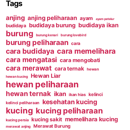
Tags
anjing
anjing peliharaan
ayam
ayam petelur
budidaya ikan
budidaya burung
budidaya
burung
burung kenari
burung lovebird
burung peliharaan
cara
cara budidaya
cara memelihara
cara mengatasi
cara mengobati
cara merawat
cara ternak
hewan
Hewan Liar
hewan kucing
hewan peliharaan
hewan ternak
ikan
kelinci
ikan hias
kesehatan kucing
kelinci peliharaan
kucing
kucing peliharaan
memelihara kucing
kucing sakit
kucing persia
Merawat Burung
merawat anjing