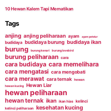
10 Hewan Kalem Tapi Mematikan
Tags
anjing
anjing peliharaan
ayam
ayam petelur
budidaya ikan
budidaya burung
budidaya
burung
burung kenari
burung lovebird
burung peliharaan
cara
cara budidaya
cara memelihara
cara mengatasi
cara mengobati
cara merawat
cara ternak
hewan
Hewan Liar
hewan kucing
hewan peliharaan
hewan ternak
ikan
kelinci
ikan hias
kesehatan kucing
kelinci peliharaan