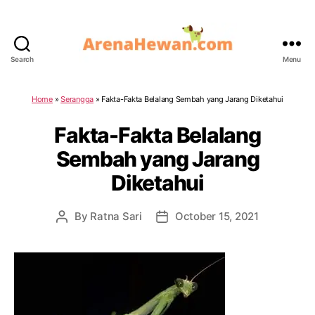
Search
Menu
ArenaHewan.com
Home
»
Serangga
»
Fakta-Fakta Belalang Sembah yang Jarang Diketahui
Fakta-Fakta Belalang
Sembah yang Jarang
Diketahui
By
Ratna Sari
October 15, 2021
Post
Post
author
date