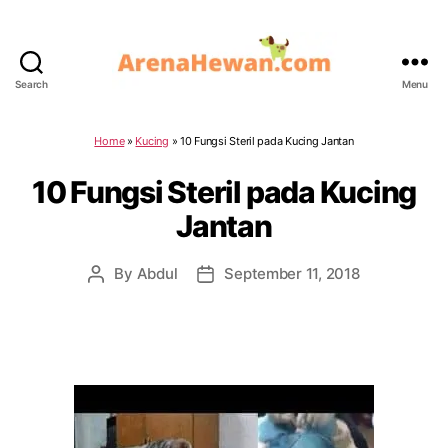
Search
Menu
ArenaHewan.com
Home
»
Kucing
»
10 Fungsi Steril pada Kucing Jantan
10 Fungsi Steril pada Kucing
Jantan
By
Abdul
September 11, 2018
Post
Post
author
date