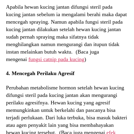
Apabila hewan kucing jantan difungsi steril pada
kucing jantan sebelum ia mengalami berahi maka dapat
mencegah spraying. Namun apabila fungsi steril pada
kucing jantan dilakukan setelah hewan kucing jantan
sudah pernah spraying maka sifatnya tidak
menghilangkan namun mengurangi dan itupun tidak
instan melainkan butuh waktu. (Baca juga
mengenai
fungsi catnip pada kucing
)
4. Mencegah Perilaku Agresif
Perubahan metabolisme hormon setelah hewan kucing
difungsi steril pada kucing jantan akan mengurangi
perilaku agresifnya. Hewan kucing yang agresif
memungkinkan untuk berkelahi dan pascanya bisa
terjadi perlukaan. Dari luka terbuka, bisa masuk bakteri
atau agen penyakit lain yang bisa membahayakan
hewan kucing tersebut. (Baca juga mengenai
efek