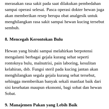
merasakan rasa sakit pada saat dilakukan pembedahan
sampai operasi selesai. Pasca operasi dokter hewan juga
akan memberikan resep berupa obat analgesik untuk
menghilangkan rasa sakit sampai hewan kucing tersebut
sembuh.
8. Mencegah Kerontokan Bulu
Hewan yang birahi sampai melahirkan berpotensi
mengalami berbagai gejala kurang sehat seperti
rontoknya bulu, malnutrisi, pain laboring, kesulitan
kelahiran, dsb. Fungsi steril pada kucing jantan akan
menghilangkan segala gejala kurang sehat tersebut,
sehingga memberikan banyak sekali manfaat baik dari
sisi kesehatan maupun ekonomi, bagi sobat dan hewan
Sobat.
9. Manajemen Pakan yang Lebih Baik