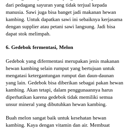
dari pedagang sayuran yang tidak terjual kepada
manusia. Sawi juga bisa banget jadi makanan hewan
kambing. Untuk dapatkan sawi ini sebaiknya kerjasama
dengan supplier atau petani sawi langsung. Jadi bisa
dapat stok melimpah.
6. Gedebok fermentasi, Melon
Gedebok yang difermentasi merupakan jenis makanan
hewan kambing selain rumput yang bertujuan untuk
mengatasi ketergantungan rumput dan daun-daunan
yang lain. Gedebok bisa diberikan sebagai pakan hewan
kambing. Akan tetapi, dalam penggunaannya harus
diperhatikan karena gedebok tidak memiliki semua
unsur mineral yang dibutuhkan hewan kambing.
Buah melon sangat baik untuk kesehatan hewan
kambing. Kaya dengan vitamin dan air. Membuat