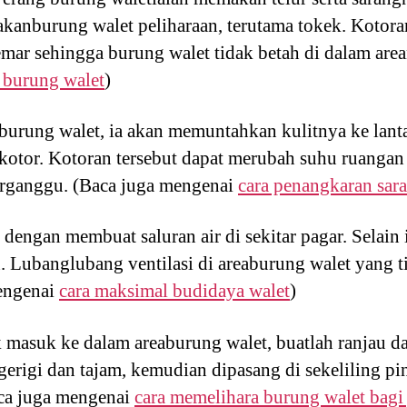
akanburung walet peliharaan, terutama tokek. Kotor
emar sehingga burung walet tidak betah di dalam area
 burung walet
)
 burung walet, ia akan memuntahkan kulitnya ke lan
kotor. Kotoran tersebut dapat merubah suhu ruanga
erganggu. (Baca juga mengenai
cara penangkaran sar
engan membuat saluran air di sekitar pagar. Selain i
. Lubanglubang ventilasi di areaburung walet yang 
mengenai
cara maksimal budidaya walet
)
ak masuk ke dalam areaburung walet, buatlah ranjau d
gerigi dan tajam, kemudian dipasang di sekeliling p
aca juga mengenai
cara memelihara burung walet bagi