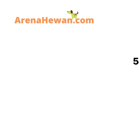
ArenaHewan.com
5