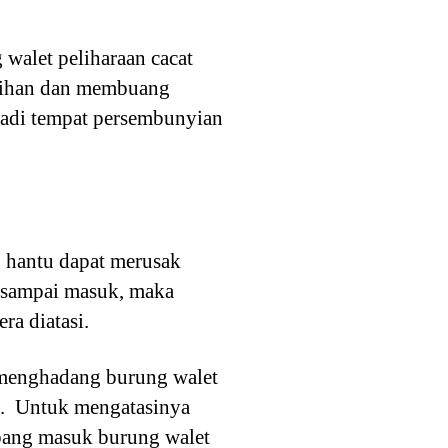
walet peliharaan cacat
rsihan dan membuang
jadi tempat persembunyian
 hantu dapat merusak
u sampai masuk, maka
ra diatasi.
 menghadang burung walet
t. Untuk mengatasinya
ubang masuk burung walet