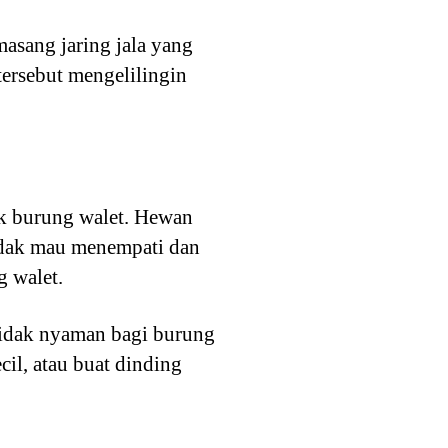
asang jaring jala yang
ersebut mengelilingin
uk burung walet. Hewan
idak mau menempati dan
g walet.
tidak nyaman bagi burung
il, atau buat dinding