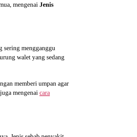
semua, mengenai
Jenis
ng sering mengganggu
burung walet yang sedang
 dengan memberi umpan agar
a juga mengenai
cara
ya. Jenis sebab penyakit