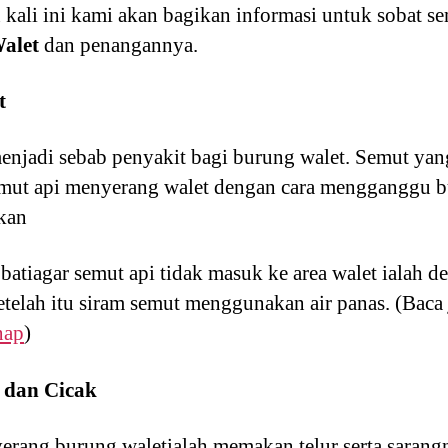
 kali ini kami akan bagikan informasi untuk sobat 
alet
dan penangannya.
t
menjadi sebab penyakit bagi burung walet. Semut ya
Semut api menyerang walet dengan cara mengganggu 
kan
atiagar semut api tidak masuk ke area walet ialah
telah itu siram semut menggunakan air panas. (Bac
nap
)
 dan Cicak
erang burung waletialah memakan telur serta sarangn