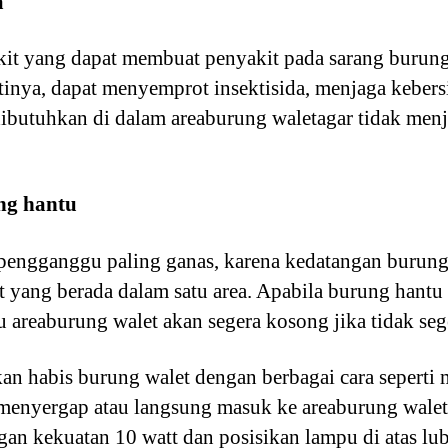
a
it yang dapat membuat penyakit pada sarang burung 
tinya, dapat menyemprot insektisida, menjaga kebe
dibutuhkan di dalam areaburung waletagar tidak men
ng hantu
engganggu paling ganas, karena kedatangan burung
 yang berada dalam satu area. Apabila burung hant
u areaburung walet akan segera kosong jika tidak sege
n habis burung walet dengan berbagai cara seperti
 menyergap atau langsung masuk ke areaburung wale
an kekuatan 10 watt dan posisikan lampu di atas l