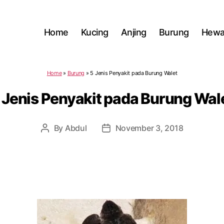
Home
Kucing
Anjing
Burung
Hewa
Home
»
Burung
»
5 Jenis Penyakit pada Burung Walet
 Jenis Penyakit pada Burung Wal
By
Abdul
November 3, 2018
Post
Post
author
date