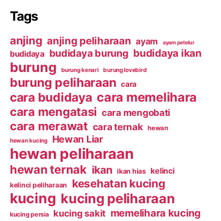
Tags
anjing
anjing peliharaan
ayam
ayam petelur
budidaya ikan
budidaya burung
budidaya
burung
burung kenari
burung lovebird
burung peliharaan
cara
cara budidaya
cara memelihara
cara mengatasi
cara mengobati
cara merawat
cara ternak
hewan
Hewan Liar
hewan kucing
hewan peliharaan
hewan ternak
ikan
kelinci
ikan hias
kesehatan kucing
kelinci peliharaan
kucing
kucing peliharaan
memelihara kucing
kucing sakit
kucing persia