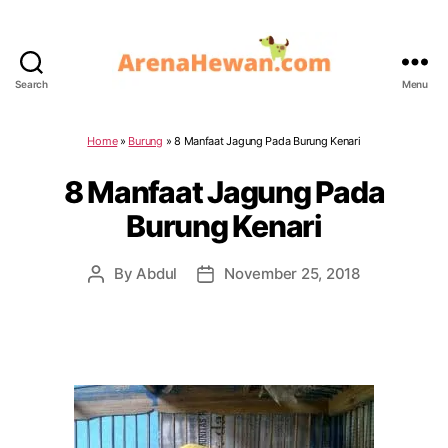
Search
Menu
ArenaHewan.com
Home
»
Burung
»
8 Manfaat Jagung Pada Burung Kenari
8 Manfaat Jagung Pada
Burung Kenari
By
Abdul
November 25, 2018
Post
Post
author
date