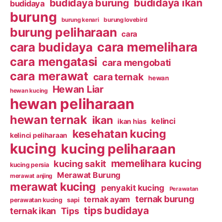
budidaya ikan
budidaya burung
budidaya
burung
burung kenari
burung lovebird
burung peliharaan
cara
cara budidaya
cara memelihara
cara mengatasi
cara mengobati
cara merawat
cara ternak
hewan
Hewan Liar
hewan kucing
hewan peliharaan
hewan ternak
ikan
kelinci
ikan hias
kesehatan kucing
kelinci peliharaan
kucing
kucing peliharaan
memelihara kucing
kucing sakit
kucing persia
Merawat Burung
merawat anjing
merawat kucing
penyakit kucing
Perawatan
ternak burung
ternak ayam
perawatan kucing
sapi
tips budidaya
ternak ikan
Tips