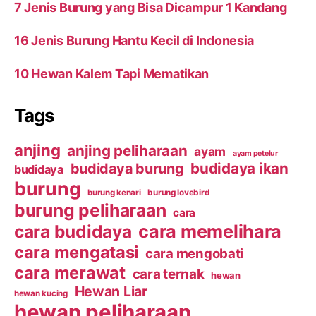
7 Jenis Burung yang Bisa Dicampur 1 Kandang
16 Jenis Burung Hantu Kecil di Indonesia
10 Hewan Kalem Tapi Mematikan
Tags
anjing
anjing peliharaan
ayam
ayam petelur
budidaya ikan
budidaya burung
budidaya
burung
burung kenari
burung lovebird
burung peliharaan
cara
cara budidaya
cara memelihara
cara mengatasi
cara mengobati
cara merawat
cara ternak
hewan
Hewan Liar
hewan kucing
hewan peliharaan