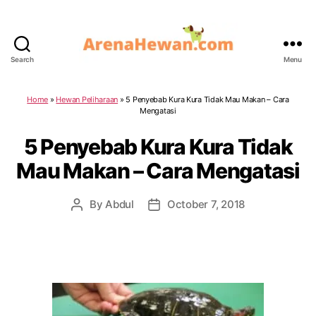
Search
Menu
ArenaHewan.com
Home
»
Hewan Peliharaan
»
5 Penyebab Kura Kura Tidak Mau Makan – Cara
Mengatasi
5 Penyebab Kura Kura Tidak
Mau Makan – Cara Mengatasi
By
Abdul
October 7, 2018
Post
Post
author
date