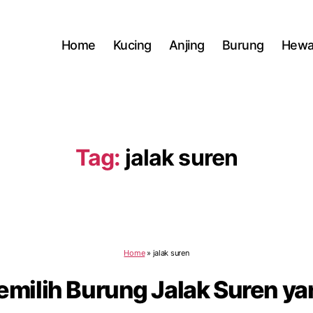
Home
Kucing
Anjing
Burung
Hewa
Tag:
jalak suren
Home
»
jalak suren
emilih Burung Jalak Suren y