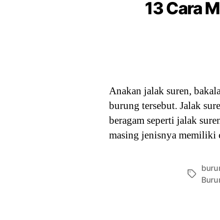
13 Cara M
Anakan jalak suren, bakal
burung tersebut. Jalak su
beragam seperti jalak sure
masing jenisnya memiliki
buru
Tags
Buru