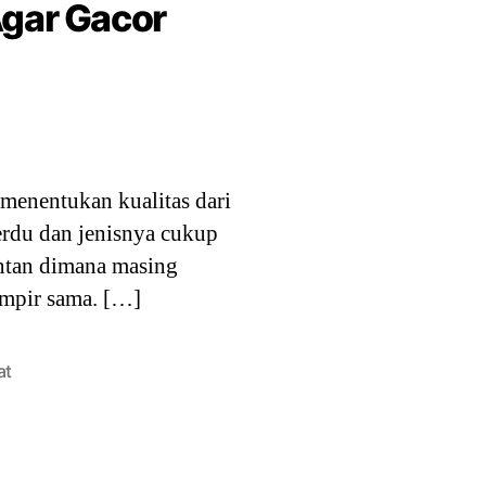
Agar Gacor
menentukan kualitas dari
erdu dan jenisnya cukup
antan dimana masing
ampir sama. […]
at