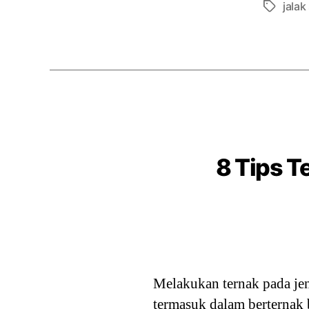
jalak
Tags
8 Tips T
Melakukan ternak pada jen
termasuk dalam berternak 