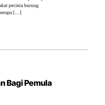
akat pecinta burung
eberapa […]
an Bagi Pemula