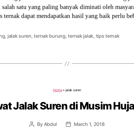
 salah satu yang paling banyak diminati oleh masyar
ses ternak dapat mendapatkan hasil yang baik perlu b
ng
,
jalak suren
,
ternak burung
,
ternak jalak
,
tips ternak
Home
»
jalak suren
at Jalak Suren di Musim Huj
By
Abdul
March 1, 2018
Post
Post
author
date