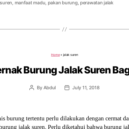
 suren
,
manfaat madu
,
pakan burung
,
perawatan jalak
Home
»
jalak suren
ernak Burung Jalak Suren Ba
By
Abdul
July 11, 2018
Post
Post
author
date
is burung tertentu perlu dilakukan dengan cermat da
burung jalak suren. Perlu diketahui bahwa burung ja