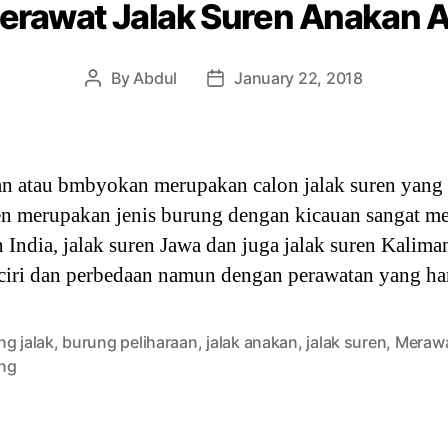
erawat Jalak Suren Anakan 
By
Abdul
January 22, 2018
Post
Post
author
date
an atau bmbyokan merupakan calon jalak suren yang 
ren merupakan jenis burung dengan kicauan sangat m
n India, jalak suren Jawa dan juga jalak suren Kalim
 ciri dan perbedaan namun dengan perawatan yang h
ng jalak
,
burung peliharaan
,
jalak anakan
,
jalak suren
,
Meraw
ng