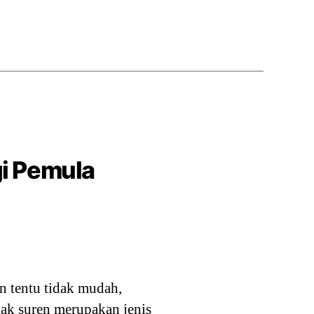
gi Pemula
n tentu tidak mudah,
lak suren merupakan jenis