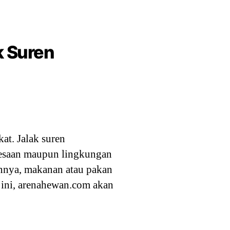
k Suren
at. Jalak suren
desaan maupun lingkungan
annya, makanan atau pakan
l ini, arenahewan.com akan