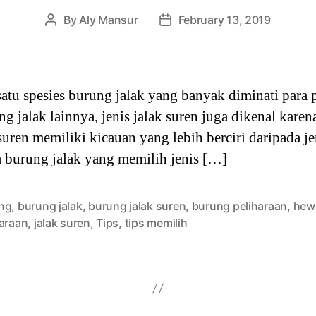
By
Aly Mansur
February 13, 2019
Post
Post
author
date
satu spesies burung jalak yang banyak diminati para 
ung jalak lainnya, jenis jalak suren juga dikenal kar
suren memiliki kicauan yang lebih berciri daripada je
a burung jalak yang memilih jenis […]
ng
,
burung jalak
,
burung jalak suren
,
burung peliharaan
,
hew
haraan
,
jalak suren
,
Tips
,
tips memilih