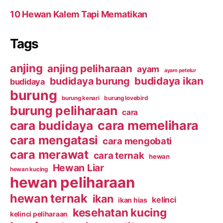
10 Hewan Kalem Tapi Mematikan
Tags
anjing
anjing peliharaan
ayam
ayam petelur
budidaya ikan
budidaya burung
budidaya
burung
burung kenari
burung lovebird
burung peliharaan
cara
cara budidaya
cara memelihara
cara mengatasi
cara mengobati
cara merawat
cara ternak
hewan
Hewan Liar
hewan kucing
hewan peliharaan
hewan ternak
ikan
kelinci
ikan hias
kesehatan kucing
kelinci peliharaan