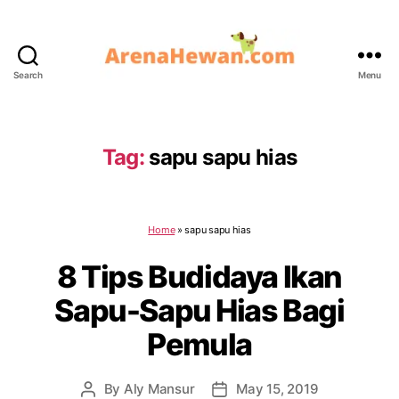
Search
Menu
ArenaHewan.com
Tag:
sapu sapu hias
Home
»
sapu sapu hias
8 Tips Budidaya Ikan
Sapu-Sapu Hias Bagi
Pemula
By
Aly Mansur
May 15, 2019
Post
Post