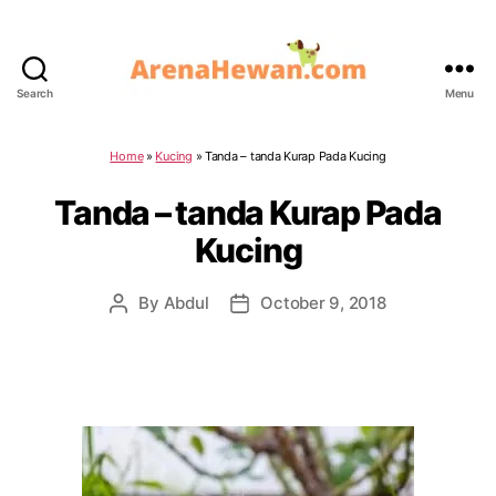
Search
Menu
ArenaHewan.com
Home
»
Kucing
»
Tanda – tanda Kurap Pada Kucing
Tanda – tanda Kurap Pada
Kucing
By
Abdul
October 9, 2018
Post
Post
author
date