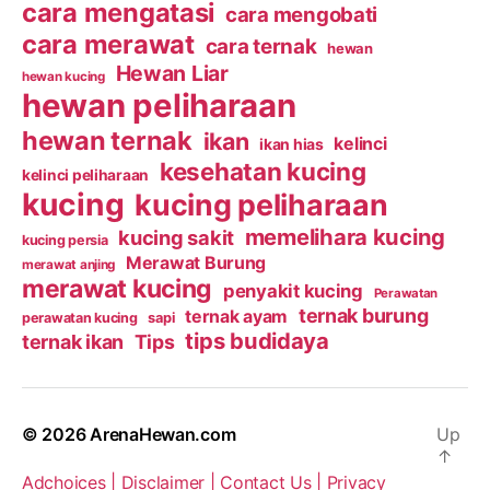
cara mengatasi
cara mengobati
cara merawat
cara ternak
hewan
Hewan Liar
hewan kucing
hewan peliharaan
hewan ternak
ikan
kelinci
ikan hias
kesehatan kucing
kelinci peliharaan
kucing
kucing peliharaan
memelihara kucing
kucing sakit
kucing persia
Merawat Burung
merawat anjing
merawat kucing
penyakit kucing
Perawatan
ternak burung
ternak ayam
perawatan kucing
sapi
tips budidaya
ternak ikan
Tips
© 2026
ArenaHewan.com
Up
↑
Adchoices |
Disclaimer |
Contact Us |
Privacy