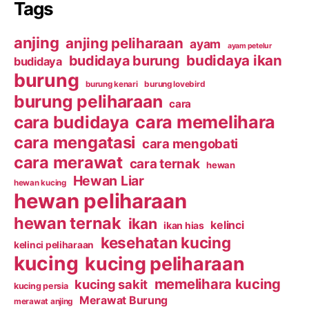
Tags
anjing
anjing peliharaan
ayam
ayam petelur
budidaya ikan
budidaya burung
budidaya
burung
burung kenari
burung lovebird
burung peliharaan
cara
cara budidaya
cara memelihara
cara mengatasi
cara mengobati
cara merawat
cara ternak
hewan
Hewan Liar
hewan kucing
hewan peliharaan
hewan ternak
ikan
kelinci
ikan hias
kesehatan kucing
kelinci peliharaan
kucing
kucing peliharaan
memelihara kucing
kucing sakit
kucing persia
Merawat Burung
merawat anjing