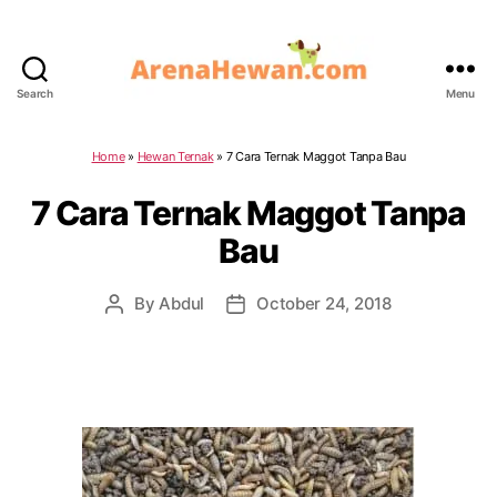
Search
Menu
ArenaHewan.com
Home
»
Hewan Ternak
»
7 Cara Ternak Maggot Tanpa Bau
7 Cara Ternak Maggot Tanpa
Bau
By
Abdul
October 24, 2018
Post
Post
author
date