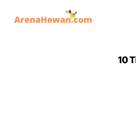
ArenaHewan.com
10 T