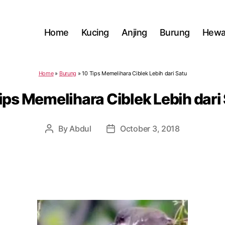
Home
Kucing
Anjing
Burung
Hewa
Home
»
Burung
»
10 Tips Memelihara Ciblek Lebih dari Satu
ips Memelihara Ciblek Lebih dari
By
Abdul
October 3, 2018
Post
Post
author
date