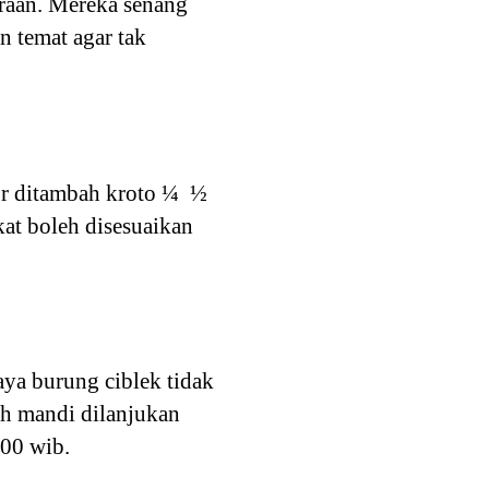
araan. Mereka senang
 temat agar tak
kor ditambah kroto ¼ ½
kat boleh disesuaikan
ya burung ciblek tidak
ah mandi dilanjukan
.00 wib.