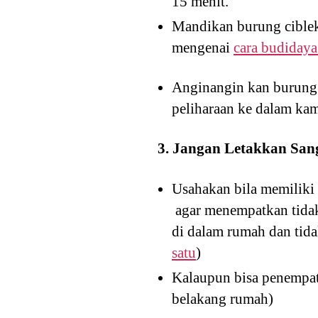
15 menit.
Mandikan burung cible
mengenai
cara budidaya 
Anginangin kan burung 
peliharaan ke dalam ka
3. Jangan Letakkan Sang
Usahakan bila memiliki b
agar menempatkan tidak 
di dalam rumah dan tid
satu
)
Kalaupun bisa penempata
belakang rumah)