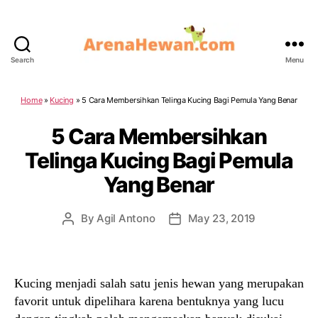
Search
Menu
ArenaHewan.com
Home
»
Kucing
»
5 Cara Membersihkan Telinga Kucing Bagi Pemula Yang Benar
5 Cara Membersihkan
Telinga Kucing Bagi Pemula
Yang Benar
By
Agil Antono
May 23, 2019
Post
Post
author
date
Kucing menjadi salah satu jenis hewan yang merupakan
favorit untuk dipelihara karena bentuknya yang lucu