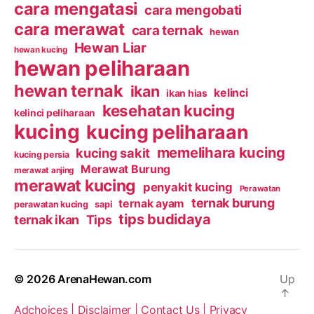
cara mengatasi
cara mengobati
cara merawat
cara ternak
hewan
Hewan Liar
hewan kucing
hewan peliharaan
hewan ternak
ikan
kelinci
ikan hias
kesehatan kucing
kelinci peliharaan
kucing
kucing peliharaan
memelihara kucing
kucing sakit
kucing persia
Merawat Burung
merawat anjing
merawat kucing
penyakit kucing
Perawatan
ternak burung
ternak ayam
perawatan kucing
sapi
tips budidaya
ternak ikan
Tips
© 2026
ArenaHewan.com
Up
↑
Adchoices |
Disclaimer |
Contact Us |
Privacy