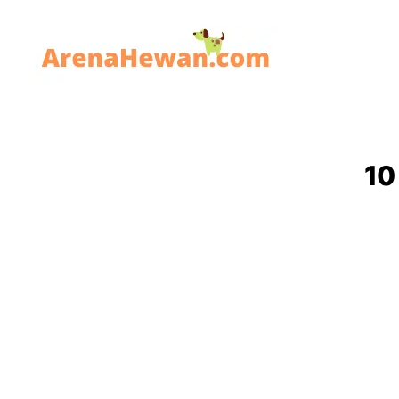
ArenaHewan.com
10