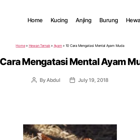
Home
Kucing
Anjing
Burung
Hewa
Home
»
Hewan Ternak
»
Ayam
»
10 Cara Mengatasi Mental Ayam Muda
 Cara Mengatasi Mental Ayam M
By
Abdul
July 19, 2018
Post
Post
author
date