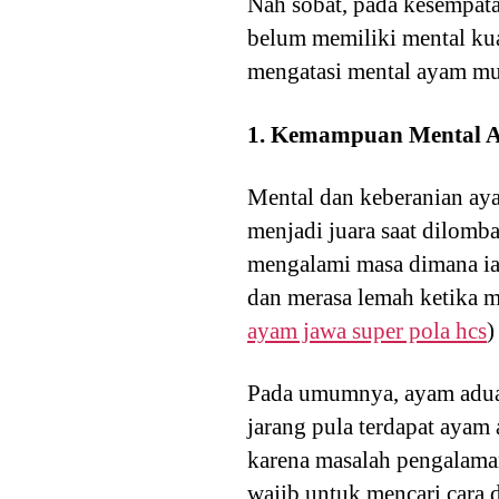
Nah sobat, pada kesempat
belum memiliki mental kua
mengatasi mental ayam mu
1. Kemampuan Mental 
Mental dan keberanian ay
menjadi juara saat dilomb
mengalami masa dimana ia
dan merasa lemah ketika m
ayam jawa super pola hcs
)
Pada umumnya, ayam aduan 
jarang pula terdapat ayam
karena masalah pengalaman
wajib untuk mencari cara 