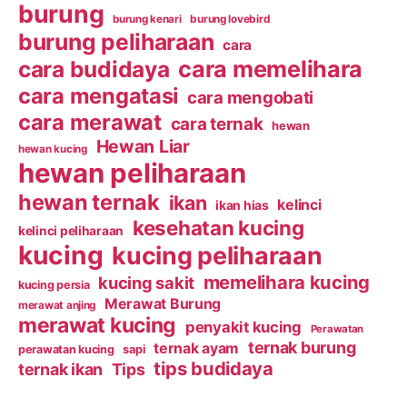
burung
burung kenari
burung lovebird
burung peliharaan
cara
cara budidaya
cara memelihara
cara mengatasi
cara mengobati
cara merawat
cara ternak
hewan
Hewan Liar
hewan kucing
hewan peliharaan
hewan ternak
ikan
kelinci
ikan hias
kesehatan kucing
kelinci peliharaan
kucing
kucing peliharaan
memelihara kucing
kucing sakit
kucing persia
Merawat Burung
merawat anjing
merawat kucing
penyakit kucing
Perawatan
ternak burung
ternak ayam
perawatan kucing
sapi
tips budidaya
ternak ikan
Tips