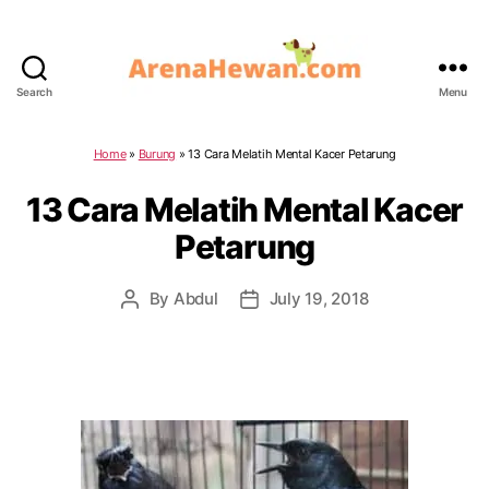
Search
Menu
ArenaHewan.com
Home
»
Burung
»
13 Cara Melatih Mental Kacer Petarung
13 Cara Melatih Mental Kacer
Petarung
By
Abdul
July 19, 2018
Post
Post
author
date