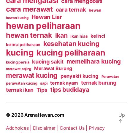
cara mengatasi
cara mengobati
cara merawat
cara ternak
hewan
Hewan Liar
hewan kucing
hewan peliharaan
hewan ternak
ikan
kelinci
ikan hias
kesehatan kucing
kelinci peliharaan
kucing
kucing peliharaan
memelihara kucing
kucing sakit
kucing persia
Merawat Burung
merawat anjing
merawat kucing
penyakit kucing
Perawatan
ternak burung
ternak ayam
perawatan kucing
sapi
tips budidaya
ternak ikan
Tips
© 2026
ArenaHewan.com
Up
↑
Adchoices |
Disclaimer |
Contact Us |
Privacy