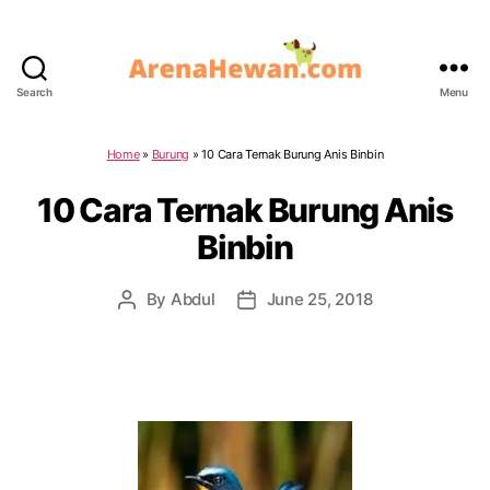
Search
Menu
ArenaHewan.com
Home
»
Burung
»
10 Cara Ternak Burung Anis Binbin
10 Cara Ternak Burung Anis
Binbin
By
Abdul
June 25, 2018
Post
Post
author
date