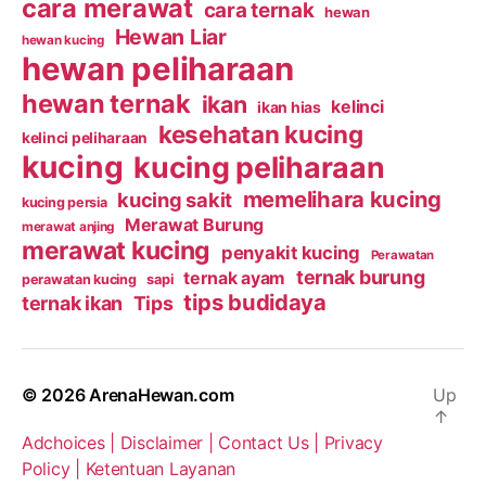
cara merawat
cara ternak
hewan
Hewan Liar
hewan kucing
hewan peliharaan
hewan ternak
ikan
kelinci
ikan hias
kesehatan kucing
kelinci peliharaan
kucing
kucing peliharaan
memelihara kucing
kucing sakit
kucing persia
Merawat Burung
merawat anjing
merawat kucing
penyakit kucing
Perawatan
ternak burung
ternak ayam
perawatan kucing
sapi
tips budidaya
ternak ikan
Tips
© 2026
ArenaHewan.com
Up
↑
Adchoices |
Disclaimer |
Contact Us |
Privacy
Policy |
Ketentuan Layanan