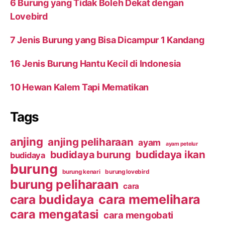
6 Burung yang Tidak Boleh Dekat dengan
Lovebird
7 Jenis Burung yang Bisa Dicampur 1 Kandang
16 Jenis Burung Hantu Kecil di Indonesia
10 Hewan Kalem Tapi Mematikan
Tags
anjing
anjing peliharaan
ayam
ayam petelur
budidaya ikan
budidaya burung
budidaya
burung
burung kenari
burung lovebird
burung peliharaan
cara
cara budidaya
cara memelihara
cara mengatasi
cara mengobati