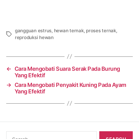
gangguan estrus
,
hewan ternak
,
proses ternak
,
Tags
reproduksi hewan
←
Cara Mengobati Suara Serak Pada Burung
Yang Efektif
→
Cara Mengobati Penyakit Kuning Pada Ayam
Yang Efektif
Search