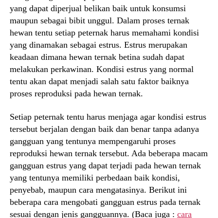
yang dapat diperjual belikan baik untuk konsumsi
maupun sebagai bibit unggul. Dalam proses ternak
hewan tentu setiap peternak harus memahami kondisi
yang dinamakan sebagai estrus. Estrus merupakan
keadaan dimana hewan ternak betina sudah dapat
melakukan perkawinan. Kondisi estrus yang normal
tentu akan dapat menjadi salah satu faktor baiknya
proses reproduksi pada hewan ternak.
Setiap peternak tentu harus menjaga agar kondisi estrus
tersebut berjalan dengan baik dan benar tanpa adanya
gangguan yang tentunya mempengaruhi proses
reproduksi hewan ternak tersebut. Ada beberapa macam
gangguan estrus yang dapat terjadi pada hewan ternak
yang tentunya memiliki perbedaan baik kondisi,
penyebab, maupun cara mengatasinya. Berikut ini
beberapa cara mengobati gangguan estrus pada ternak
sesuai dengan jenis gangguannya. (Baca juga :
cara