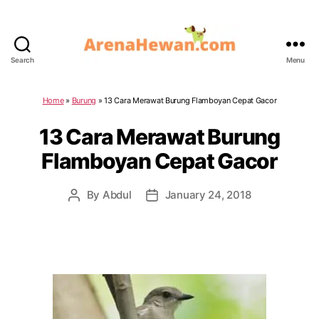
Search
Menu
ArenaHewan.com
Home
»
Burung
»
13 Cara Merawat Burung Flamboyan Cepat Gacor
13 Cara Merawat Burung
Flamboyan Cepat Gacor
By
Abdul
January 24, 2018
Post
Post
author
date