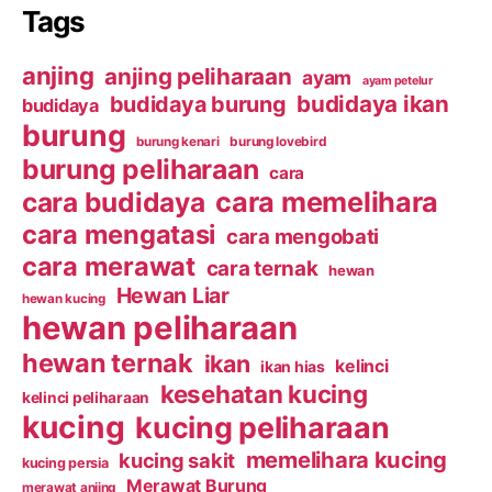
Tags
anjing
anjing peliharaan
ayam
ayam petelur
budidaya ikan
budidaya burung
budidaya
burung
burung kenari
burung lovebird
burung peliharaan
cara
cara budidaya
cara memelihara
cara mengatasi
cara mengobati
cara merawat
cara ternak
hewan
Hewan Liar
hewan kucing
hewan peliharaan
hewan ternak
ikan
kelinci
ikan hias
kesehatan kucing
kelinci peliharaan
kucing
kucing peliharaan
memelihara kucing
kucing sakit
kucing persia
Merawat Burung
merawat anjing