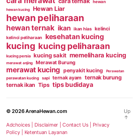
cara merawat
cara ternak
hewan
Hewan Liar
hewan kucing
hewan peliharaan
hewan ternak
ikan
kelinci
ikan hias
kesehatan kucing
kelinci peliharaan
kucing
kucing peliharaan
memelihara kucing
kucing sakit
kucing persia
Merawat Burung
merawat anjing
merawat kucing
penyakit kucing
Perawatan
ternak burung
ternak ayam
perawatan kucing
sapi
tips budidaya
ternak ikan
Tips
© 2026
ArenaHewan.com
Up
↑
Adchoices |
Disclaimer |
Contact Us |
Privacy
Policy |
Ketentuan Layanan