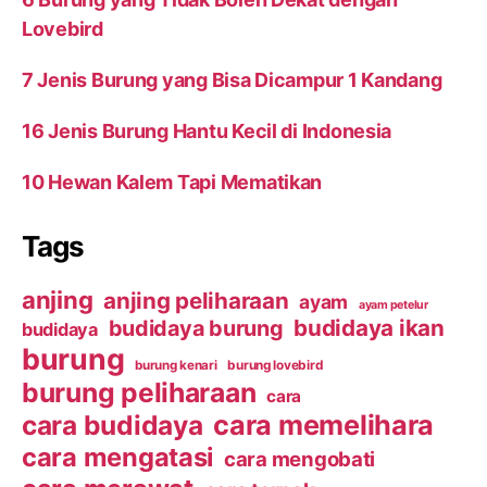
Lovebird
7 Jenis Burung yang Bisa Dicampur 1 Kandang
16 Jenis Burung Hantu Kecil di Indonesia
10 Hewan Kalem Tapi Mematikan
Tags
anjing
anjing peliharaan
ayam
ayam petelur
budidaya ikan
budidaya burung
budidaya
burung
burung kenari
burung lovebird
burung peliharaan
cara
cara budidaya
cara memelihara
cara mengatasi
cara mengobati