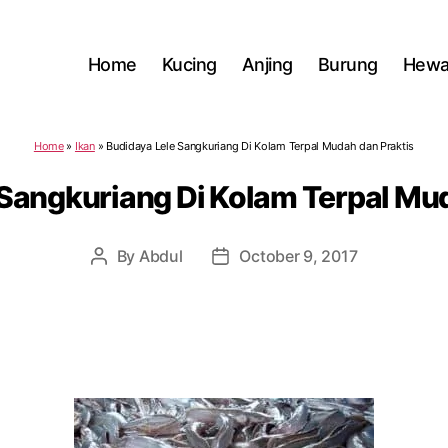
Home
Kucing
Anjing
Burung
Hewa
Home
»
Ikan
»
Budidaya Lele Sangkuriang Di Kolam Terpal Mudah dan Praktis
 Sangkuriang Di Kolam Terpal Mud
By
Abdul
October 9, 2017
Post
Post
author
date