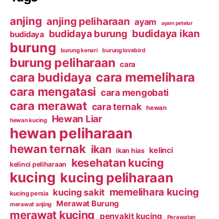
anjing
anjing peliharaan
ayam
ayam petelur
budidaya ikan
budidaya burung
budidaya
burung
burung kenari
burung lovebird
burung peliharaan
cara
cara budidaya
cara memelihara
cara mengatasi
cara mengobati
cara merawat
cara ternak
hewan
Hewan Liar
hewan kucing
hewan peliharaan
hewan ternak
ikan
kelinci
ikan hias
kesehatan kucing
kelinci peliharaan
kucing
kucing peliharaan
memelihara kucing
kucing sakit
kucing persia
Merawat Burung
merawat anjing
merawat kucing
penyakit kucing
Perawatan