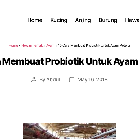
Home
Kucing
Anjing
Burung
Hewa
Home
»
Hewan Ternak
»
Ayam
»
10 Cara Membuat Probiotik Untuk Ayam Petelur
a Membuat Probiotik Untuk Ayam 
By
Abdul
May 16, 2018
Post
Post
author
date