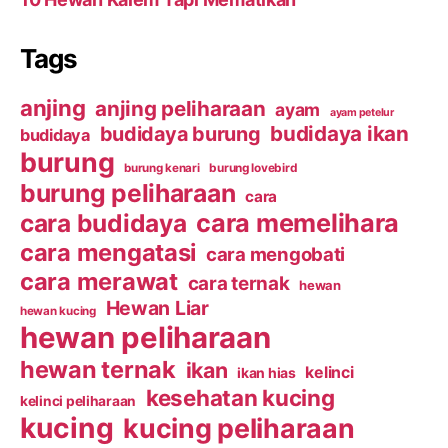
Tags
anjing
anjing peliharaan
ayam
ayam petelur
budidaya ikan
budidaya burung
budidaya
burung
burung kenari
burung lovebird
burung peliharaan
cara
cara budidaya
cara memelihara
cara mengatasi
cara mengobati
cara merawat
cara ternak
hewan
Hewan Liar
hewan kucing
hewan peliharaan
hewan ternak
ikan
kelinci
ikan hias
kesehatan kucing
kelinci peliharaan
kucing
kucing peliharaan