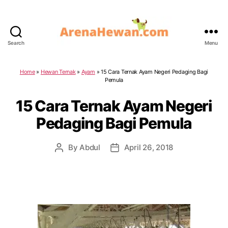
Search
Menu
ArenaHewan.com
Home
»
Hewan Ternak
»
Ayam
»
15 Cara Ternak Ayam Negeri Pedaging Bagi
Pemula
15 Cara Ternak Ayam Negeri
Pedaging Bagi Pemula
By
Abdul
April 26, 2018
Post
Post
author
date