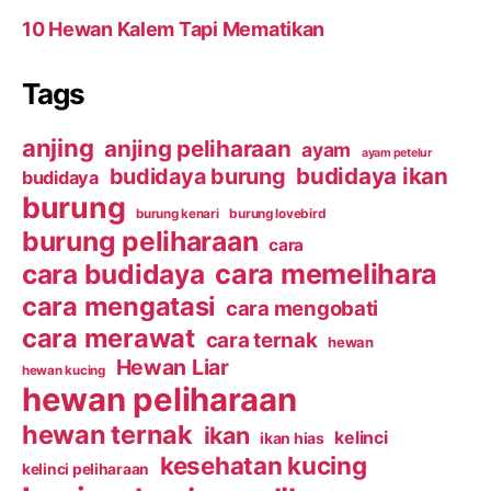
10 Hewan Kalem Tapi Mematikan
Tags
anjing
anjing peliharaan
ayam
ayam petelur
budidaya ikan
budidaya burung
budidaya
burung
burung kenari
burung lovebird
burung peliharaan
cara
cara budidaya
cara memelihara
cara mengatasi
cara mengobati
cara merawat
cara ternak
hewan
Hewan Liar
hewan kucing
hewan peliharaan
hewan ternak
ikan
kelinci
ikan hias
kesehatan kucing
kelinci peliharaan