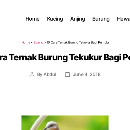
Home
Kucing
Anjing
Burung
Hewa
Home
»
Burung
»
10 Cara Ternak Burung Tekukur Bagi Pemula
ra Ternak Burung Tekukur Bagi 
By
Abdul
June 4, 2018
Post
Post
author
date