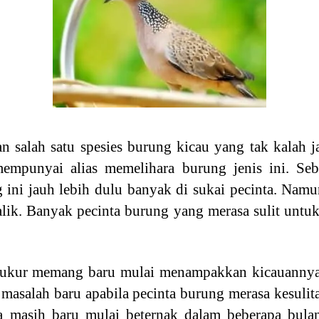
 salah satu spesies burung kicau yang tak kalah 
empunyai alias memelihara burung jenis ini. Sebe
ini jauh lebih dulu banyak di sukai pecinta. Nam
balik. Banyak pecinta burung yang merasa sulit unt
kukur memang baru mulai menampakkan kicauannya p
masalah baru apabila pecinta burung merasa kesuli
a masih baru mulai beternak dalam beberapa bula