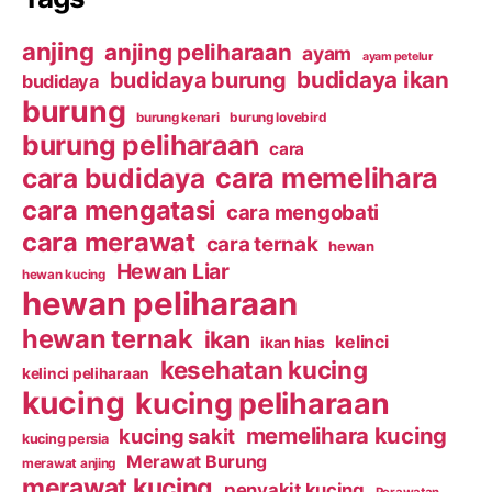
anjing
anjing peliharaan
ayam
ayam petelur
budidaya ikan
budidaya burung
budidaya
burung
burung kenari
burung lovebird
burung peliharaan
cara
cara budidaya
cara memelihara
cara mengatasi
cara mengobati
cara merawat
cara ternak
hewan
Hewan Liar
hewan kucing
hewan peliharaan
hewan ternak
ikan
kelinci
ikan hias
kesehatan kucing
kelinci peliharaan
kucing
kucing peliharaan
memelihara kucing
kucing sakit
kucing persia
Merawat Burung
merawat anjing
merawat kucing
penyakit kucing