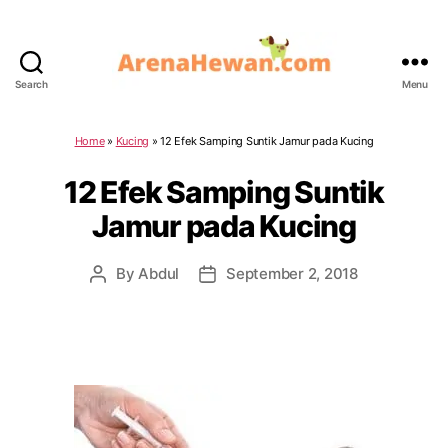
Search
Menu
ArenaHewan.com
Home
»
Kucing
»
12 Efek Samping Suntik Jamur pada Kucing
12 Efek Samping Suntik
Jamur pada Kucing
By
Abdul
September 2, 2018
Post
Post
author
date