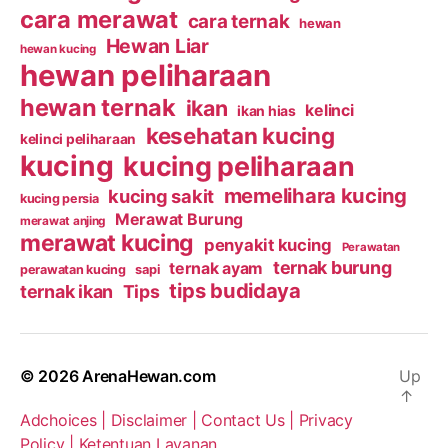
cara merawat
cara ternak
hewan
Hewan Liar
hewan kucing
hewan peliharaan
hewan ternak
ikan
kelinci
ikan hias
kesehatan kucing
kelinci peliharaan
kucing
kucing peliharaan
memelihara kucing
kucing sakit
kucing persia
Merawat Burung
merawat anjing
merawat kucing
penyakit kucing
Perawatan
ternak burung
ternak ayam
perawatan kucing
sapi
tips budidaya
ternak ikan
Tips
© 2026
ArenaHewan.com
Up
↑
Adchoices |
Disclaimer |
Contact Us |
Privacy
Policy |
Ketentuan Layanan