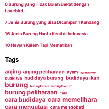
6 Burung yang Tidak Boleh Dekat dengan
Lovebird
7 Jenis Burung yang Bisa Dicampur 1 Kandang
16 Jenis Burung Hantu Kecil di Indonesia
10 Hewan Kalem Tapi Mematikan
Tags
anjing
anjing peliharaan
ayam
ayam petelur
budidaya ikan
budidaya burung
budidaya
burung
burung kenari
burung lovebird
burung peliharaan
cara
cara budidaya
cara memelihara
cara mengatasi
cara mengobati