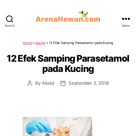
Search
Menu
ArenaHewan.com
Home
»
Kucing
»
12 Efek Samping Parasetamol pada Kucing
12 Efek Samping Parasetamol
pada Kucing
By
Abdul
September 2, 2018
Post
Post
author
date