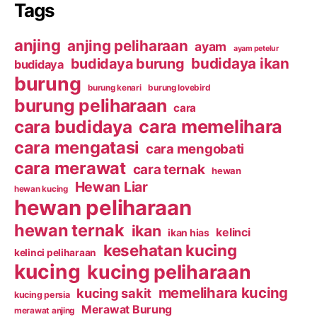
Tags
anjing
anjing peliharaan
ayam
ayam petelur
budidaya ikan
budidaya burung
budidaya
burung
burung kenari
burung lovebird
burung peliharaan
cara
cara budidaya
cara memelihara
cara mengatasi
cara mengobati
cara merawat
cara ternak
hewan
Hewan Liar
hewan kucing
hewan peliharaan
hewan ternak
ikan
kelinci
ikan hias
kesehatan kucing
kelinci peliharaan
kucing
kucing peliharaan
memelihara kucing
kucing sakit
kucing persia
Merawat Burung
merawat anjing