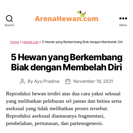
Search
Menu
ArenaHewan.com
Home
»
Hewan Liar
»
5 Hewan yang Berkembang Biak dengan Membelah Diri
5 Hewan yang Berkembang
Biak dengan Membelah Diri
By
Ayu Pradina
November 18, 2021
Post
Post
author
date
Reproduksi hewan terdiri atas dua cara yakni seksual
yang melibatkan peleburan sel jantan dan betina serta
aseksual yang tidak melibatkan proses tersebut.
Reproduksi aseksual diantaranya fragmentasi,
pembelahan, pertunasan, dan partenogenesis.