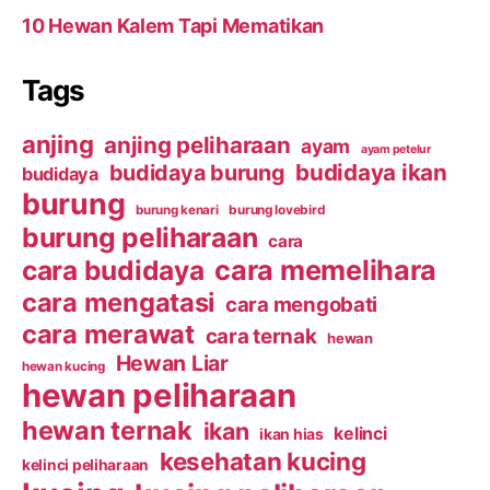
10 Hewan Kalem Tapi Mematikan
Tags
anjing
anjing peliharaan
ayam
ayam petelur
budidaya ikan
budidaya burung
budidaya
burung
burung kenari
burung lovebird
burung peliharaan
cara
cara budidaya
cara memelihara
cara mengatasi
cara mengobati
cara merawat
cara ternak
hewan
Hewan Liar
hewan kucing
hewan peliharaan
hewan ternak
ikan
kelinci
ikan hias
kesehatan kucing
kelinci peliharaan