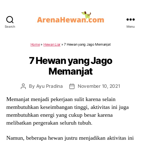
Search
Menu
ArenaHewan.com
Home
»
Hewan Liar
»
7 Hewan yang Jago Memanjat
7 Hewan yang Jago
Memanjat
By
Ayu Pradina
November 10, 2021
Post
Post
author
date
Memanjat menjadi pekerjaan sulit karena selain
membutuhkan keseimbangan tinggi, aktivitas ini juga
membutuhkan energi yang cukup besar karena
melibatkan pergerakan seluruh tubuh.
Namun, beberapa hewan justru menjadikan aktivitas ini