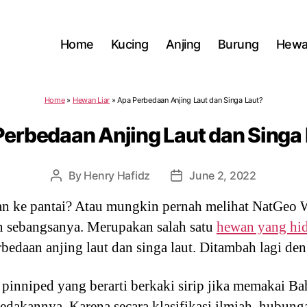
Home
Kucing
Anjing
Burung
Hewa
Home
»
Hewan Liar
»
Apa Perbedaan Anjing Laut dan Singa Laut?
erbedaan Anjing Laut dan Singa
By
Henry Hafidz
June 2, 2022
Post
Post
author
date
lan ke pantai? Atau mungkin pernah melihat NatGeo 
an sebangsanya. Merupakan salah satu
hewan yang hid
bedaan anjing laut dan singa laut. Ditambah lagi den
pinniped yang berarti berkaki sirip jika memakai B
akannya. Karena secara klasifikasi ilmiah, hubung