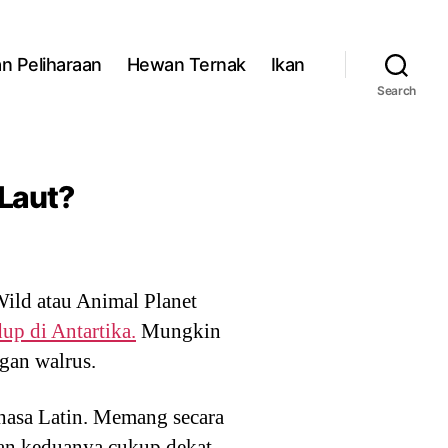
n Peliharaan
Hewan Ternak
Ikan
Search
 Laut?
Wild atau Animal Planet
up di Antartika.
Mungkin
gan walrus.
ahasa Latin. Memang secara
an keduanya cukup dekat.