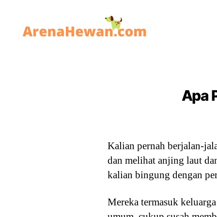
ArenaHewan.com
Apa P
Kalian pernah berjalan-ja
dan melihat anjing laut d
kalian bingung dengan per
Mereka termasuk keluarga 
umum, cukup susah membed