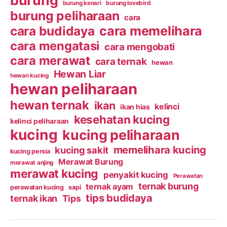
burung kenari
burung lovebird
burung peliharaan
cara
cara budidaya
cara memelihara
cara mengatasi
cara mengobati
cara merawat
cara ternak
hewan
Hewan Liar
hewan kucing
hewan peliharaan
hewan ternak
ikan
kelinci
ikan hias
kesehatan kucing
kelinci peliharaan
kucing
kucing peliharaan
memelihara kucing
kucing sakit
kucing persia
Merawat Burung
merawat anjing
merawat kucing
penyakit kucing
Perawatan
ternak burung
ternak ayam
perawatan kucing
sapi
tips budidaya
ternak ikan
Tips