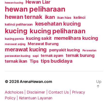
Hewan Liar
hewan kucing
hewan peliharaan
hewan ternak
ikan
kelinci
ikan hias
kesehatan kucing
kelinci peliharaan
kucing
kucing peliharaan
memelihara kucing
kucing sakit
kucing persia
Merawat Burung
merawat anjing
merawat kucing
penyakit kucing
Perawatan
ternak burung
ternak ayam
perawatan kucing
sapi
tips budidaya
ternak ikan
Tips
© 2026
ArenaHewan.com
Up
↑
Adchoices |
Disclaimer |
Contact Us |
Privacy
Policy |
Ketentuan Layanan