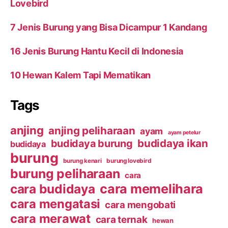
Lovebird
7 Jenis Burung yang Bisa Dicampur 1 Kandang
16 Jenis Burung Hantu Kecil di Indonesia
10 Hewan Kalem Tapi Mematikan
Tags
anjing
anjing peliharaan
ayam
ayam petelur
budidaya ikan
budidaya burung
budidaya
burung
burung kenari
burung lovebird
burung peliharaan
cara
cara budidaya
cara memelihara
cara mengatasi
cara mengobati
cara merawat
cara ternak
hewan