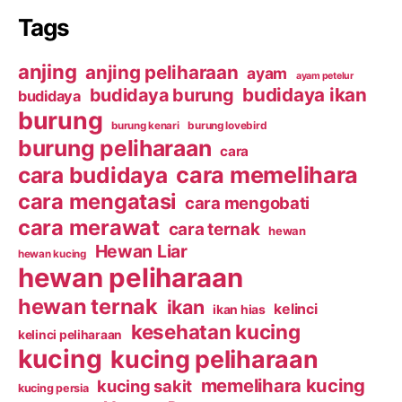
Tags
anjing
anjing peliharaan
ayam
ayam petelur
budidaya ikan
budidaya burung
budidaya
burung
burung kenari
burung lovebird
burung peliharaan
cara
cara budidaya
cara memelihara
cara mengatasi
cara mengobati
cara merawat
cara ternak
hewan
Hewan Liar
hewan kucing
hewan peliharaan
hewan ternak
ikan
kelinci
ikan hias
kesehatan kucing
kelinci peliharaan
kucing
kucing peliharaan
memelihara kucing
kucing sakit
kucing persia