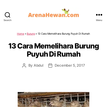
Search
Menu
ArenaHewan.com
Home
»
Burung
»
13 Cara Memelihara Burung Puyuh Di Rumah
13 Cara Memelihara Burung
Puyuh Di Rumah
By
Abdul
December 5, 2017
Post
Post
author
date