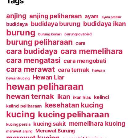
Tags
anjing
anjing peliharaan
ayam
ayam petelur
budidaya ikan
budidaya burung
budidaya
burung
burung kenari
burung lovebird
burung peliharaan
cara
cara budidaya
cara memelihara
cara mengatasi
cara mengobati
cara merawat
cara ternak
hewan
Hewan Liar
hewan kucing
hewan peliharaan
hewan ternak
ikan
kelinci
ikan hias
kesehatan kucing
kelinci peliharaan
kucing
kucing peliharaan
memelihara kucing
kucing sakit
kucing persia
Merawat Burung
merawat anjing