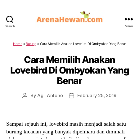
Search
Menu
ArenaHewan.com
Home
»
Burung
»
Cara Memilih Anakan Lovebird Di Ombyokan Yang Benar
Cara Memilih Anakan
Lovebird Di Ombyokan Yang
Benar
By
Agil Antono
February 25, 2019
Post
Post
author
date
Sampai sejauh ini, lovebird masih menjadi salah satu
burung kicauan yang banyak dipelihara dan diminati