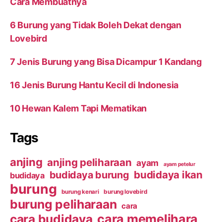
Cara Membuatnya
6 Burung yang Tidak Boleh Dekat dengan
Lovebird
7 Jenis Burung yang Bisa Dicampur 1 Kandang
16 Jenis Burung Hantu Kecil di Indonesia
10 Hewan Kalem Tapi Mematikan
Tags
anjing
anjing peliharaan
ayam
ayam petelur
budidaya ikan
budidaya burung
budidaya
burung
burung kenari
burung lovebird
burung peliharaan
cara
cara budidaya
cara memelihara