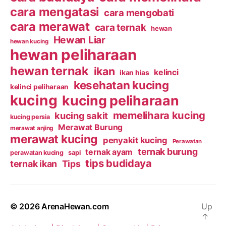
cara mengatasi
cara mengobati
cara merawat
cara ternak
hewan
Hewan Liar
hewan kucing
hewan peliharaan
hewan ternak
ikan
kelinci
ikan hias
kesehatan kucing
kelinci peliharaan
kucing
kucing peliharaan
memelihara kucing
kucing sakit
kucing persia
Merawat Burung
merawat anjing
merawat kucing
penyakit kucing
Perawatan
ternak burung
ternak ayam
perawatan kucing
sapi
tips budidaya
ternak ikan
Tips
© 2026
ArenaHewan.com
Up
↑