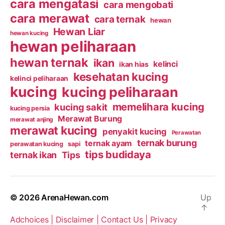
cara mengatasi
cara mengobati
cara merawat
cara ternak
hewan
Hewan Liar
hewan kucing
hewan peliharaan
hewan ternak
ikan
kelinci
ikan hias
kesehatan kucing
kelinci peliharaan
kucing
kucing peliharaan
memelihara kucing
kucing sakit
kucing persia
Merawat Burung
merawat anjing
merawat kucing
penyakit kucing
Perawatan
ternak burung
ternak ayam
perawatan kucing
sapi
tips budidaya
ternak ikan
Tips
© 2026
ArenaHewan.com
Up
↑
Adchoices |
Disclaimer |
Contact Us |
Privacy