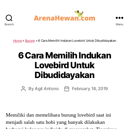
Search
Menu
ArenaHewan.com
Home
»
Burung
»
6 Cara Memilih Indukan Lovebird Untuk Dibudidayakan
6 Cara Memilih Indukan
Lovebird Untuk
Dibudidayakan
By
Agil Antono
February 18, 2019
Post
Post
author
date
Memiliki dan memelihara burung lovebird saat ini
menjadi salah satu hobi yang banyak dilakukan