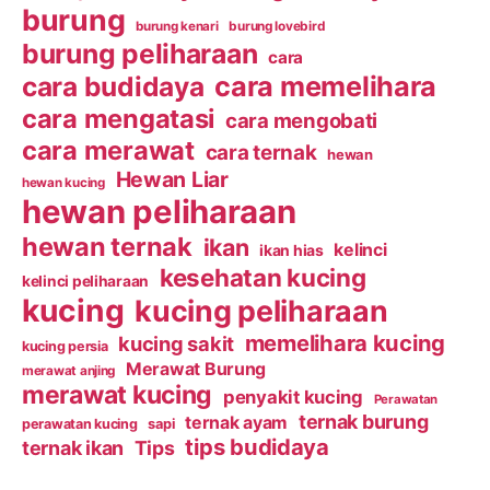
burung
burung kenari
burung lovebird
burung peliharaan
cara
cara budidaya
cara memelihara
cara mengatasi
cara mengobati
cara merawat
cara ternak
hewan
Hewan Liar
hewan kucing
hewan peliharaan
hewan ternak
ikan
kelinci
ikan hias
kesehatan kucing
kelinci peliharaan
kucing
kucing peliharaan
memelihara kucing
kucing sakit
kucing persia
Merawat Burung
merawat anjing
merawat kucing
penyakit kucing
Perawatan
ternak burung
ternak ayam
perawatan kucing
sapi
tips budidaya
ternak ikan
Tips