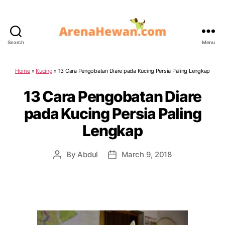
Search
Menu
ArenaHewan.com
Home
»
Kucing
»
13 Cara Pengobatan Diare pada Kucing Persia Paling Lengkap
13 Cara Pengobatan Diare
pada Kucing Persia Paling
Lengkap
By
Abdul
March 9, 2018
Post
Post
author
date