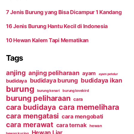
7 Jenis Burung yang Bisa Dicampur 1 Kandang
16 Jenis Burung Hantu Kecil di Indonesia
10 Hewan Kalem Tapi Mematikan
Tags
anjing
anjing peliharaan
ayam
ayam petelur
budidaya ikan
budidaya burung
budidaya
burung
burung kenari
burung lovebird
burung peliharaan
cara
cara budidaya
cara memelihara
cara mengatasi
cara mengobati
cara merawat
cara ternak
hewan
Hewan Liar
hewan kucing