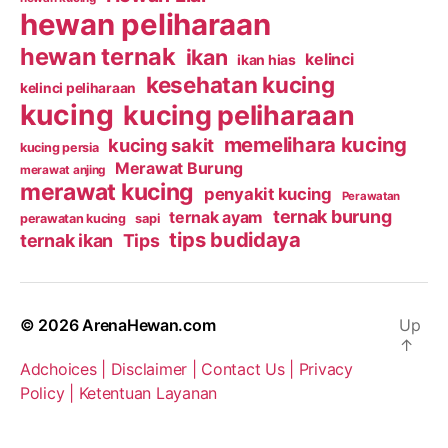
hewan peliharaan
hewan ternak
ikan
kelinci
ikan hias
kesehatan kucing
kelinci peliharaan
kucing
kucing peliharaan
memelihara kucing
kucing sakit
kucing persia
Merawat Burung
merawat anjing
merawat kucing
penyakit kucing
Perawatan
ternak burung
ternak ayam
perawatan kucing
sapi
tips budidaya
ternak ikan
Tips
© 2026
ArenaHewan.com
Up
↑
Adchoices |
Disclaimer |
Contact Us |
Privacy
Policy |
Ketentuan Layanan