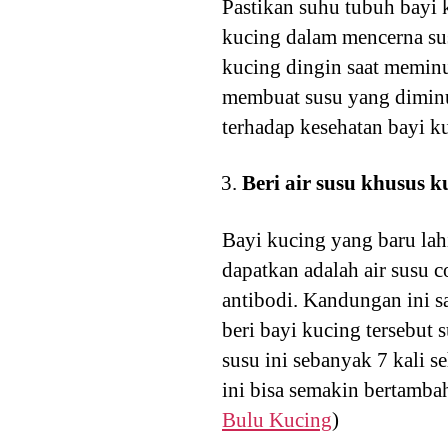
Pastikan suhu tubuh bayi k
kucing dalam mencerna sus
kucing dingin saat memin
membuat susu yang diminu
terhadap kesehatan bayi k
Beri air susu khusus k
Bayi kucing yang baru lah
dapatkan adalah air susu 
antibodi. Kandungan ini 
beri bayi kucing tersebut
susu ini sebanyak 7 kali s
ini bisa semakin bertambah
Bulu Kucing
)