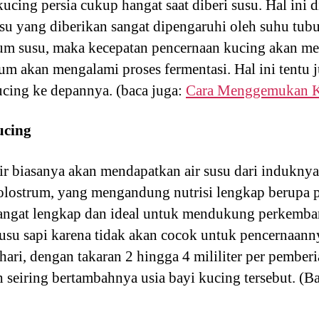
ucing persia cukup hangat saat diberi susu. Hal ini
u yang diberikan sangat dipengaruhi oleh suhu tub
um susu, maka kecepatan pencernaan kucing akan mel
m akan mengalami proses fermentasi. Hal ini tentu 
ucing ke depannya. (baca juga:
Cara Menggemukan 
ucing
ir biasanya akan mendapatkan air susu dari induknya
colostrum, yang mengandung nutrisi lengkap berupa p
sangat lengkap dan ideal untuk mendukung perkemba
 susu sapi karena tidak akan cocok untuk pencernaann
ehari, dengan takaran 2 hingga 4 mililiter per pembe
 seiring bertambahnya usia bayi kucing tersebut. (B