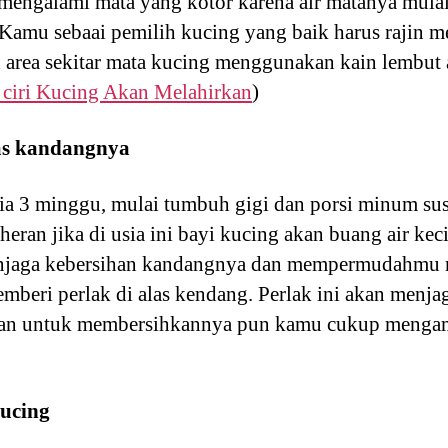
i mengalami mata yang kotor karena air matanya mula
 Kamu sebaai pemilih kucing yang baik harus rajin 
 area sekitar mata kucing menggunakan kain lembut a
– ciri Kucing Akan Melahirkan
)
las kandangnya
a 3 minggu, mulai tumbuh gigi dan porsi minum su
heran jika di usia ini bayi kucing akan buang air kec
menjaga kebersihan kandangnya dan mempermudahmu
beri perlak di alas kendang. Perlak ini akan menjag
n untuk membersihkannya pun kamu cukup mengambi
kucing