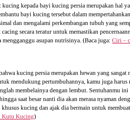
 kucing kepada bayi kucing persia merupakan hal ya
embantu bayi kucing tersebut dalam mempertahanka
imal dan mengalami perkembangan tubuh yang sempu
 cacing secara teratur untuk memastikan pencernaann
a mengganggu asupan nutrisinya. (Baca juga:
Ciri – 
 bahwa kucing persia merupakan hewan yang sangat 
 untuk mendukung pertumbuhannya, kamu juga harus
seringlah membelainya dengan lembut. Sentuhanmu in
hingga saat besar nanti dia akan merasa nyaman den
khusus kucing dan ajak dia bermain untuk membua
 Kutu Kucing
)