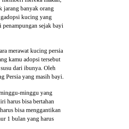
k jarang banyak orang
ngadopsi kucing yang
ari penampungan sejak bayi
ara merawat kucing persia
ang kamu adopsi tersebut
 susu dari ibunya. Oleh
g Persia yang masih bayi.
n minggu-minggu yang
i harus bisa bertahan
 harus bisa menggantikan
mur 1 bulan yang harus