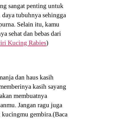
ng sangat penting untuk
n daya tubuhnya sehingga
rna. Selain itu, kamu
ya sehat dan bebas dari
ciri Kucing Rabies
)
manja dan haus kasih
 memberinya kasih sayang
i akan membuatnya
ganmu. Jangan ragu juga
t kucingmu gembira.(Baca