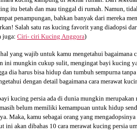
ng itu betah dan mau tinggal di rumah. Namun, tida
empat penampungan, bahkan banyak dari mereka me
rkan! Salah satu ras kucing favorit yang diadopsi d
a juga:
Ciri- ciri Kucing Anggora
)
 hal yang wajib untuk kamu mengetahui bagaimana c
n ini mungkin cukup sulit, mengingat bayi kucing y
ngga dia harus bisa hidup dan tumbuh sempurna tanpa
ngetahui dengan detail bagaimana cara merawat kucin
ayi kucing persia ada di dunia mungkin merupaka
 masih belum memiliki kemampuan untuk hidup sendir
knya. Maka, kamu sebagai orang yang mengadopsinya
ut ini akan dibahas 10 cara merawat kucing persia u