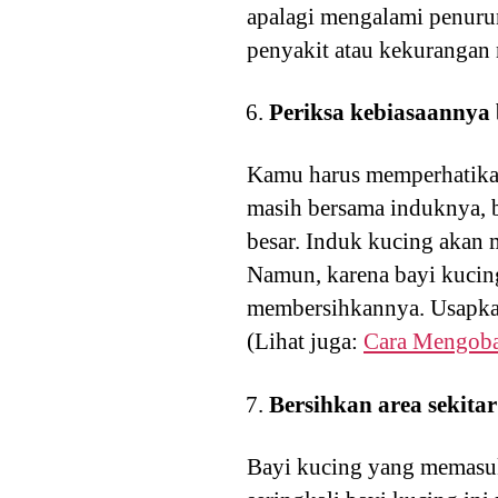
apalagi mengalami penuru
penyakit atau kekurangan n
Periksa kebiasaannya b
Kamu harus memperhatikan 
masih bersama induknya, bi
besar. Induk kucing akan m
Namun, karena bayi kucing
membersihkannya. Usapkan
(Lihat juga:
Cara Mengoba
Bersihkan area sekita
Bayi kucing yang memasuk