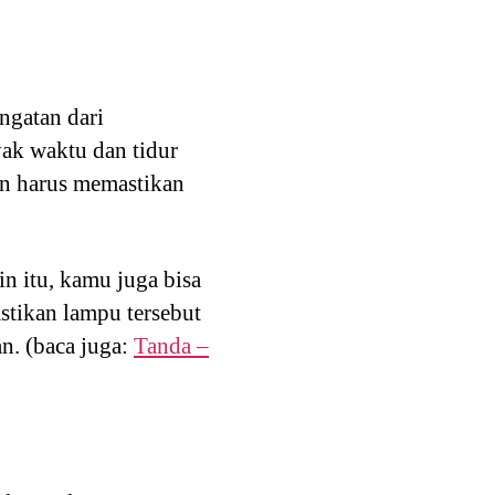
ngatan dari
ak waktu dan tidur
un harus memastikan
n itu, kamu juga bisa
tikan lampu tersebut
an. (baca juga:
Tanda –