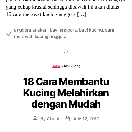
yang cukup krusial sehingga dibawah ini akan diulas
16 cara merawat kucing anggora […]
anggora anakan
,
bayi anggora
,
bayi kucing
,
cara
Tags
merawat
,
kucing anggora
Home
»
bayi kucing
18 Cara Membantu
Kucing Melahirkan
dengan Mudah
By
Abdul
July 12, 2017
Post
Post
author
date