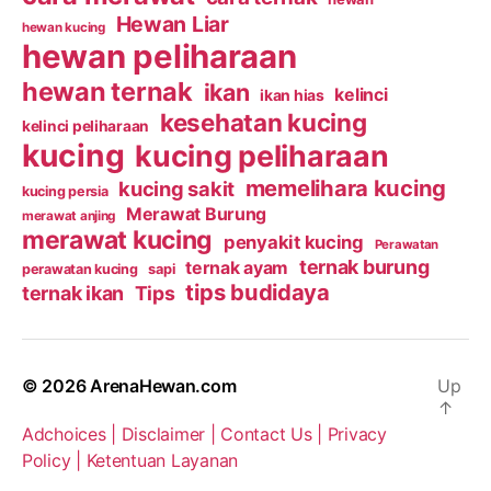
Hewan Liar
hewan kucing
hewan peliharaan
hewan ternak
ikan
kelinci
ikan hias
kesehatan kucing
kelinci peliharaan
kucing
kucing peliharaan
memelihara kucing
kucing sakit
kucing persia
Merawat Burung
merawat anjing
merawat kucing
penyakit kucing
Perawatan
ternak burung
ternak ayam
perawatan kucing
sapi
tips budidaya
ternak ikan
Tips
© 2026
ArenaHewan.com
Up
↑
Adchoices |
Disclaimer |
Contact Us |
Privacy
Policy |
Ketentuan Layanan