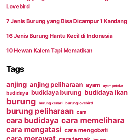
Lovebird
7 Jenis Burung yang Bisa Dicampur 1 Kandang
16 Jenis Burung Hantu Kecil di Indonesia
10 Hewan Kalem Tapi Mematikan
Tags
anjing
anjing peliharaan
ayam
ayam petelur
budidaya ikan
budidaya burung
budidaya
burung
burung kenari
burung lovebird
burung peliharaan
cara
cara budidaya
cara memelihara
cara mengatasi
cara mengobati
cara merawat
cara ternak
hewan