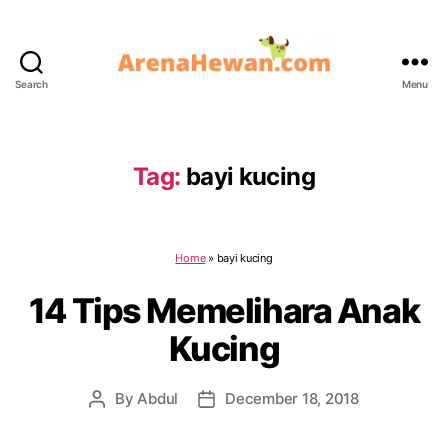
Search
Menu
ArenaHewan.com
Tag:
bayi kucing
Home
»
bayi kucing
14 Tips Memelihara Anak
Kucing
By
Abdul
December 18, 2018
Post
Post
author
date