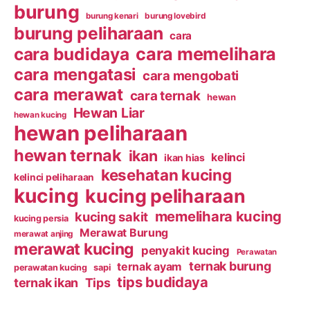
burung
burung kenari
burung lovebird
burung peliharaan
cara
cara budidaya
cara memelihara
cara mengatasi
cara mengobati
cara merawat
cara ternak
hewan
Hewan Liar
hewan kucing
hewan peliharaan
hewan ternak
ikan
kelinci
ikan hias
kesehatan kucing
kelinci peliharaan
kucing
kucing peliharaan
memelihara kucing
kucing sakit
kucing persia
Merawat Burung
merawat anjing
merawat kucing
penyakit kucing
Perawatan
ternak burung
ternak ayam
perawatan kucing
sapi
tips budidaya
ternak ikan
Tips