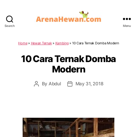
Search
Menu
ArenaHewan.com
Home
»
Hewan Ternak
»
Kambing
»
10 Cara Ternak Domba Modern
10 Cara Ternak Domba
Modern
By
Abdul
May 31, 2018
Post
Post
author
date