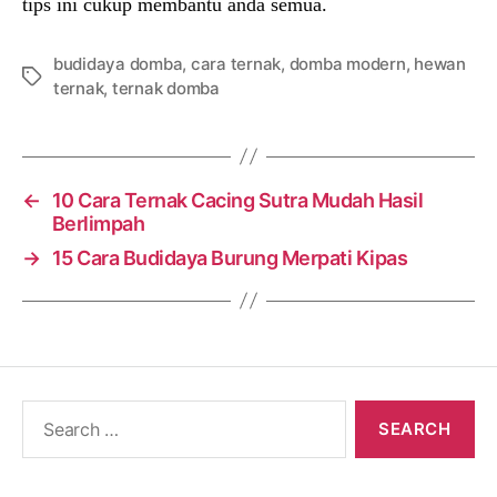
tips ini cukup membantu anda semua.
budidaya domba
,
cara ternak
,
domba modern
,
hewan
Tags
ternak
,
ternak domba
←
10 Cara Ternak Cacing Sutra Mudah Hasil
Berlimpah
→
15 Cara Budidaya Burung Merpati Kipas
Search
for: